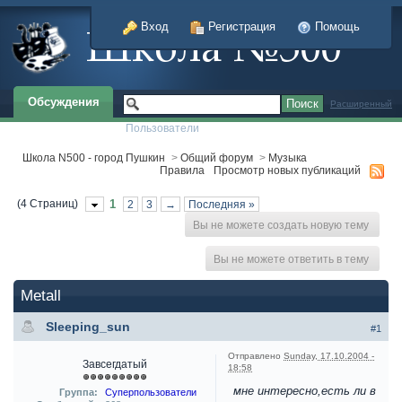
Вход
Регистрация
Помощь
Обсуждения
Расширенный
Пользователи
Школа N500 - город Пушкин
>
Общий форум
>
Музыка
Правила
Просмотр новых публикаций
(4 Страниц)
1
2
3
→
Последняя »
Вы не можете создать новую тему
Вы не можете ответить в тему
Metall
Sleeping_sun
#1
Отправлено
Sunday, 17.10.2004 -
Завсегдатый
18:58
мне интересно,есть ли в
Группа:
Суперпользователи