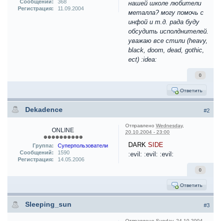
Сообщений:
368
нашей школе любители
Регистрация:
11.09.2004
металла? могу помочь с
инфой и т.д. рада буду
обсудить исполднителей.
уважаю все стили (heavy,
black, doom, dead, gothic,
ect) :idea:
0
Ответить
Dekadence
#2
Отправлено
Wednesday,
ONLINE
20.10.2004 - 23:00
DARK
SIDE
Группа:
Суперпользователи
Сообщений:
1590
:evil: :evil: :evil:
Регистрация:
14.05.2006
0
Ответить
Sleeping_sun
#3
Отправлено
Sunday, 24.10.2004 -