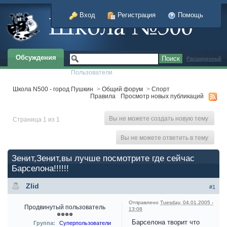
Вход
Регистрация
Помощь
Обсуждения
Расширенный
Пользователи
Школа N500 - город Пушкин
>
Общий форум
>
Спорт
Правила
Просмотр новых публикаций
Вы не можете создать новую тему
Страница 1 из 1
Вы не можете ответить в тему
Зенит,Зенит,вы лучше посмотрите где сейчас
Барселона!!!!!!
Zlid
#1
Отправлено
Tuesday, 04.01.2005 -
Продвинутый пользователь
13:08
Барселона творит что
Группа:
Суперпользователи