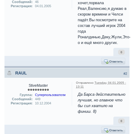
Сообщений:
46
хочет,порвала
Регистрация:
04.01.2005
Реал,Валенсию,я думаю в
скором времени и Челси
падёт.Вы посмотрите на
состав лучший игрок 2004
года
Роналдинью,Деку,Жули,Это-
о и ещё много других.
0
Ответить
RAUL
#2
Отправлено
Tuesday, 04.01.2005 -
StiveMaster
13:11
Да Барса действительно
Группа:
Суперпользователи
Сообщений:
449
лучшая, но главное что
Регистрация:
10.12.2004
бы сил хватило на
финиш. 8)
0
Ответить