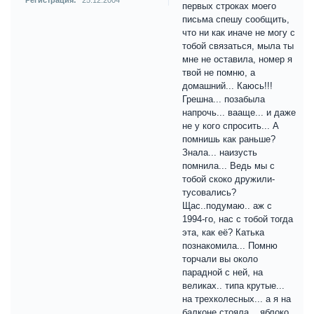
Регистрация:
25.12.2004
первых строках моего
письма спешу сообщить,
что ни как иначе не могу с
тобой связаться, мыла ты
мне не оставила, номер я
твой не помню, а
домашний... Каюсь!!!
Грешна... позабыла
напрочь... вааще... и даже
не у кого спросить... А
помнишь как раньше?
Знала... наизусть
помнила... Ведь мы с
тобой скоко дружили-
тусовались?
Щас..подумаю.. аж с
1994-го, нас с тобой тогда
эта, как её? Катька
познакомила... Помню
торчали вы около
парадной с ней, на
великах.. типа крутые...
на трехколесных... а я на
балконе стояла... яблоко