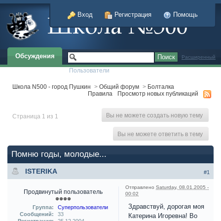
Вход
Регистрация
Помощь
Обсуждения
Расширенный
Пользователи
Школа N500 - город Пушкин
>
Общий форум
>
Болталка
Правила
Просмотр новых публикаций
Вы не можете создать новую тему
Страница 1 из 1
Вы не можете ответить в тему
Помню годы, молодые...
ISTERIKA
#1
Отправлено
Saturday, 08.01.2005 -
Продвинутый пользователь
00:02
Здравствуй, дорогая моя
Группа:
Суперпользователи
Сообщений:
33
Катерина Игоревна! Во