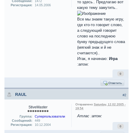
Сообщений:
1472
то здесь.. Предлагаю вот
Регистрация:
14.05.2006
какую тему замутить..
Все мы знаем такую игру,
где кто-то говорит слово,
а следующий говорит
слово на последнюю
букву предыдущего слова
(мягкий знак и й не
считаются)..
Итак, я начинаю:
Игра
:arrow:
0
Ответить
RAUL
#2
Отправлено
Saturday, 12.02.2005 -
StiveMaster
19:54
Атлас :arrow:
Группа:
Суперпользователи
Сообщений:
449
Регистрация:
10.12.2004
0