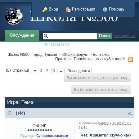
Вход
Регистрация
Помощь
Обсуждения
Расширенный
Пользователи
Школа N500 - город Пушкин
>
Общий форум
>
Болталка
Правила
Просмотр новых публикаций
(57 Страниц)
1
2
3
→
Последняя »
Вы не можете создать новую тему
Вы не можете ответить в тему
Игра: Тема
(sic)
#1
Отправлено
Saturday, 12.02.2005 -
ONLINE
17:47
Чет, я заметил скучно как-
Группа:
Суперпользователи