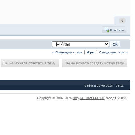
0
Ответить
← Предыдущая тема
Игры
Следующая тема →
Вы не можете ответить в тему
Вы не можете создать новую тему
Сейчас: 08.08.2026 - 05:11
Copyright © 2004–2026
Форум школы №500
,
город Пушкин
.