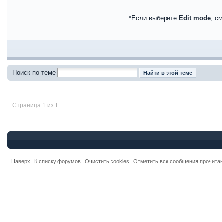
*Если выберете
Edit mode
, с
Поиск по теме
Страница 1 из 1
Наверх
К списку форумов
Очистить cookies
Отметить все сообщения прочит