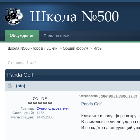
Обсуждения
Пользователи
Школа N500 - город Пушкин
>
Общий форум
>
Игры
Страница 1 из 1
Panda Golf
(sic)
Отправлено
Friday, 08.04.2005 - 17:26
ONLINE
Panda Golf
Группа:
Суперпользователи
Сообщений:
1472
Кликните в полусфере вокруг 
Регистрация:
14.05.2006
В наименьшее число ударов п
И попадёте на следующий уро