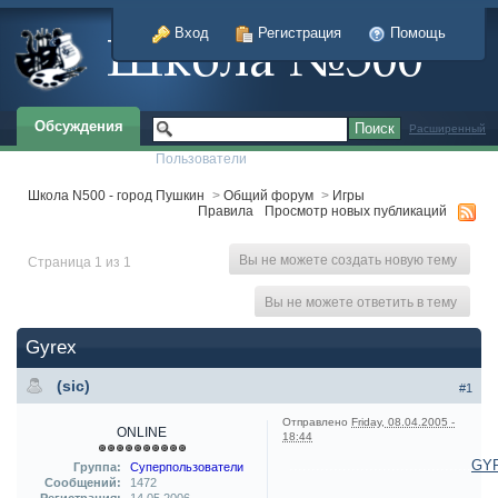
Вход
Регистрация
Помощь
Обсуждения
Расширенный
Пользователи
Школа N500 - город Пушкин
>
Общий форум
>
Игры
Правила
Просмотр новых публикаций
Вы не можете создать новую тему
Страница 1 из 1
Вы не можете ответить в тему
Gyrex
(sic)
#1
Отправлено
Friday, 08.04.2005 -
ONLINE
18:44
.........................................
GY
Группа:
Суперпользователи
Сообщений:
1472