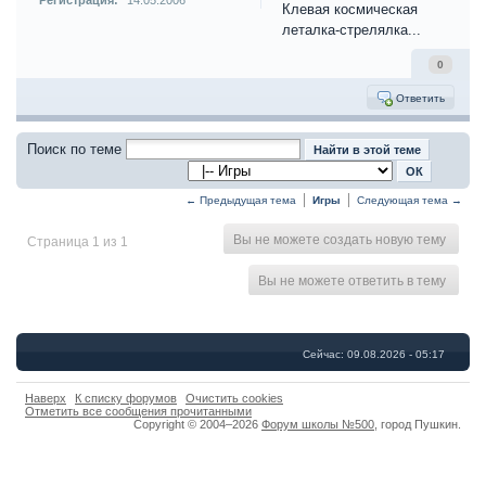
Регистрация:
14.05.2006
Клевая космическая
леталка-стрелялка...
0
Ответить
Поиск по теме
← Предыдущая тема
Игры
Следующая тема →
Вы не можете создать новую тему
Страница 1 из 1
Вы не можете ответить в тему
Сейчас: 09.08.2026 - 05:17
Наверх
К списку форумов
Очистить cookies
Отметить все сообщения прочитанными
Copyright © 2004–2026
Форум школы №500
,
город Пушкин
.