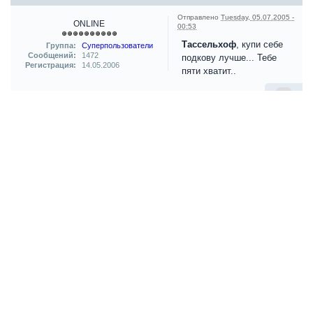
Отправлено
Tuesday, 05.07.2005 -
ONLINE
00:53
Тассельхоф
, купи себе
Группа:
Суперпользователи
Сообщений:
1472
подкову лучше... Тебе
Регистрация:
14.05.2006
пяти хватит..
0
Ответить
Dekadence
#5
Отправлено
Tuesday, 05.07.2005 -
ONLINE
09:32
у вас звездная болезнь
Группа:
Суперпользователи
Сообщений:
1590
:mrgreen:
Регистрация:
14.05.2006
0
Ответить
Гость
#6
Отправлено
Tuesday, 05.07.2005 -
Группа:
Гости
14:30