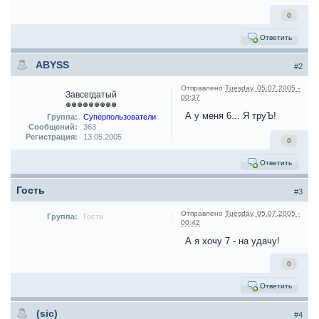
0
Ответить
ABYSS
#2
Отправлено
Tuesday, 05.07.2005 -
Завсегдатый
00:37
А у меня 6... Я труЪ!
Группа:
Суперпользователи
Сообщений:
363
Регистрация:
13.05.2005
0
Ответить
Гость
#3
Отправлено
Tuesday, 05.07.2005 -
Группа:
Гости
00:42
А я хочу 7 - на удачу!
0
Ответить
(sic)
#4