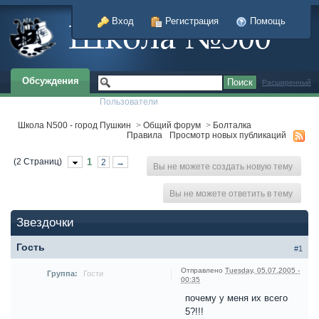
Вход
Регистрация
Помощь
Обсуждения
Расширенный
Пользователи
Школа N500 - город Пушкин
>
Общий форум
>
Болталка
Правила
Просмотр новых публикаций
(2 Страниц)
1
2
→
Вы не можете создать новую тему
Вы не можете ответить в тему
Звездочки
Гость
#1
Отправлено
Tuesday, 05.07.2005 -
Группа:
Гости
00:35
почему у меня их всего
5?!!!