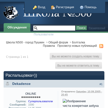
Вход
Регистрация
Помощь
Обсуждения
Расширенный
Пользователи
Школа N500 - город Пушкин
>
Общий форум
>
Болталка
Правила
Просмотр новых публикаций
Вы не можете создать новую тему
Страница 1 из 1
Вы не можете ответить в тему
Распальцовка=))
Dekadence
#1
Отправлено
Saturday, 10.09.2005 -
ONLINE
20:45
Группа:
Суперпользователи
Сообщений:
1590
чиста конкретная азбука