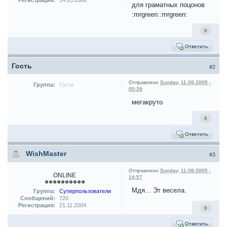
Регистрация:
14.05.2006
для граматных поцонов
:mrgreen::mrgreen:
0
Ответить
Гость
#2
Отправлено
Sunday, 11.09.2005 -
Группа:
Гости
00:26
мегакруто
0
Ответить
WishMaster
#3
Отправлено
Sunday, 11.09.2005 -
ONLINE
14:57
Мдя... Эт весела.
Группа:
Суперпользователи
Сообщений:
720
Регистрация:
21.11.2004
0
Ответить