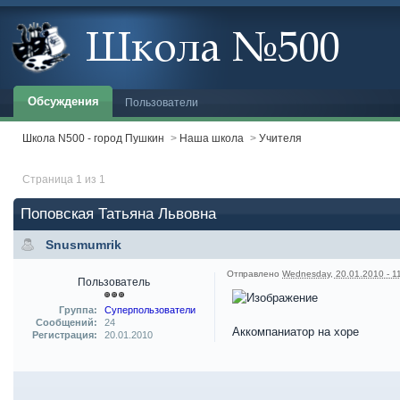
Обсуждения
Пользователи
Школа N500 - город Пушкин
>
Наша школа
>
Учителя
Страница 1 из 1
Поповская Татьяна Львовна
Snusmumrik
Отправлено
Wednesday, 20.01.2010 - 1
Пользователь
Группа:
Суперпользователи
Сообщений:
24
Аккомпаниатор на хоре
Регистрация:
20.01.2010