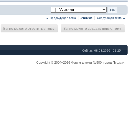
← Предыдущая тема
Учителя
Следующая тема →
Вы не можете ответить в тему
Вы не можете создать новую тему
Сейчас: 08.08.2026 - 21:25
Copyright © 2004–2026
Форум школы №500
,
город Пушкин
.