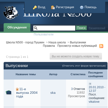
Вход
Регистрация
Помощь
Обсуждения
Расширенный
Пользователи
Школа N500 - город Пушкин
>
Наша школа
>
Выпускники
Правила
Просмотр новых публикаций
Вы не можете создать новую тему
Страница 1 из 1
Выпускники
(Отметить этот форум прочитанным)
Последнее
Название темы
Автор
Статистика
сообщение
20.01.2010 -
11-е
3
Ответов
12:37
выпуска 2004
ska
11932
Посл.
года
Просмотров
сообщение:
vikalove