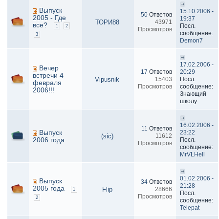
Выпуск
15.10.2006 -
50
Ответов
2005 - Где
19:37
ТОРИ88
43971
все?
Посл.
1
2
Просмотров
сообщение:
3
Demon7
17.02.2006 -
Вечер
17
Ответов
20:29
встречи 4
Vipusnik
15403
Посл.
февраля
Просмотров
сообщение:
2006!!!
Знающий
школу
16.02.2006 -
11
Ответов
Выпуск
23:22
(sic)
11612
2006 года
Посл.
Просмотров
сообщение:
MrVLHell
01.02.2006 -
Выпуск
34
Ответов
21:28
2005 года
Flip
28666
1
Посл.
Просмотров
2
сообщение:
Telepat