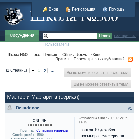
Вход
Регистрация
Помощь
Обсуждения
Расширенный
Пользователи
Школа N500 - город Пушкин
>
Общий форум
>
Кино
Правила
Просмотр новых публикаций
(2 Страниц)
1
2
→
Вы не можете создать новую тему
Вы не можете ответить в тему
Мастер и Маргарита (сериал)
Dekadence
#1
Отправлено
Sunday, 18.12.2005 -
ONLINE
14:19
завтра 19 декабря
Группа:
Суперпользователи
Сообщений:
1590
премьера телесериала