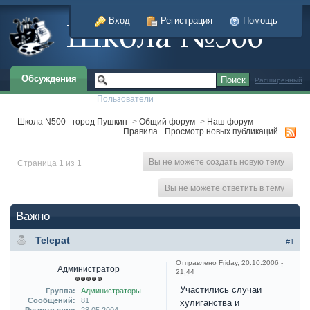
Вход
Регистрация
Помощь
Обсуждения
Расширенный
Пользователи
Школа N500 - город Пушкин
>
Общий форум
>
Наш форум
Правила
Просмотр новых публикаций
Вы не можете создать новую тему
Страница 1 из 1
Вы не можете ответить в тему
Важно
Telepat
#1
Отправлено
Friday, 20.10.2006 -
Администратор
21:44
Участились случаи
Группа:
Администраторы
Сообщений:
81
хулиганства и