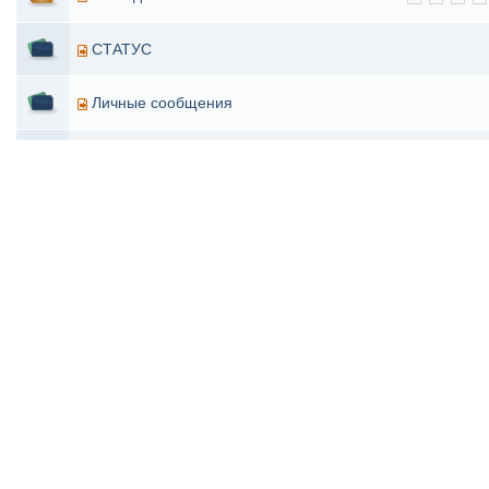
СТАТУС
Личные сообщения
Творчество админов
Решим проблему DEBUG MODE вместе!
Ошибка
Аватары
1
2
3
5 →
Сайт заработал !
Показывать
сорт
Поиск по форуму