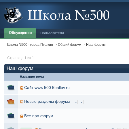
Обсуждения
Пользователи
Школа N500 - город Пушкин
>
Общий форум
>
Наш форум
Страница 1 из 1
Наш форум
Название темы
Сайт www.500.5ballov.ru
Новые разделы форума
1
2
Все про форум