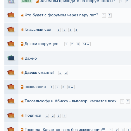
Зачем вы приходите на форум школы?
Опрос
1
2
Что будет с форумом через пару лет?
1
2
Классный сайт
1
2
3
4
Днюхи форумцев..
1
2
3
14 →
Важно
Даешь смайлы!
1
2
пожелания
1
2
3
6 →
Тассельхофу и Абиссу - выговор! касается всех
1
2
Подписи
1
2
3
4
Господа! Касается всех без исключения!!!
1
2
3
4